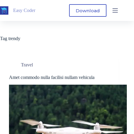
Skip
to
Download
Easy Coder
content
Tag
trendy
Travel
Amet commodo nulla facilisi nullam vehicula